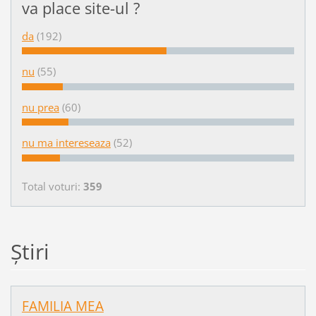
va place site-ul ?
da
(192)
nu
(55)
nu prea
(60)
nu ma intereseaza
(52)
Total voturi:
359
Ştiri
FAMILIA MEA