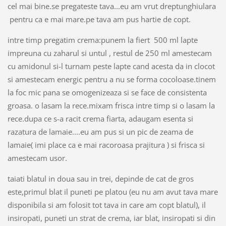
cel mai bine.se pregateste tava...eu am vrut dreptunghiulara
pentru ca e mai mare.pe tava am pus hartie de copt.
intre timp pregatim crema:punem la fiert 500 ml lapte
impreuna cu zaharul si untul , restul de 250 ml amestecam
cu amidonul si-l turnam peste lapte cand acesta da in clocot
si amestecam energic pentru a nu se forma cocoloase.tinem
la foc mic pana se omogenizeaza si se face de consistenta
groasa. o lasam la rece.mixam frisca intre timp si o lasam la
rece.dupa ce s-a racit crema fiarta, adaugam esenta si
razatura de lamaie....eu am pus si un pic de zeama de
lamaie( imi place ca e mai racoroasa prajitura ) si frisca si
amestecam usor.
taiati blatul in doua sau in trei, depinde de cat de gros
este,primul blat il puneti pe platou (eu nu am avut tava mare
disponibila si am folosit tot tava in care am copt blatul), il
insiropati, puneti un strat de crema, iar blat, insiropati si din