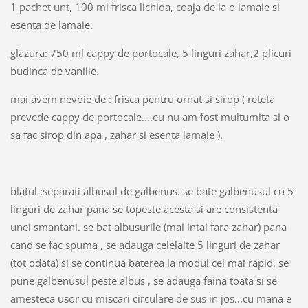
1 pachet unt, 100 ml frisca lichida, coaja de la o lamaie si
esenta de lamaie.
glazura: 750 ml cappy de portocale, 5 linguri zahar,2 plicuri
budinca de vanilie.
mai avem nevoie de : frisca pentru ornat si sirop ( reteta
prevede cappy de portocale....eu nu am fost multumita si o
sa fac sirop din apa , zahar si esenta lamaie ).
blatul :
separati albusul de galbenus. se bate galbenusul cu 5
linguri de zahar pana se topeste acesta si are consistenta
unei smantani. se bat albusurile (mai intai fara zahar) pana
cand se fac spuma , se adauga celelalte 5 linguri de zahar
(tot odata) si se continua baterea la modul cel mai rapid. se
pune galbenusul peste albus , se adauga faina toata si se
amesteca usor cu miscari circulare de sus in jos...cu mana e