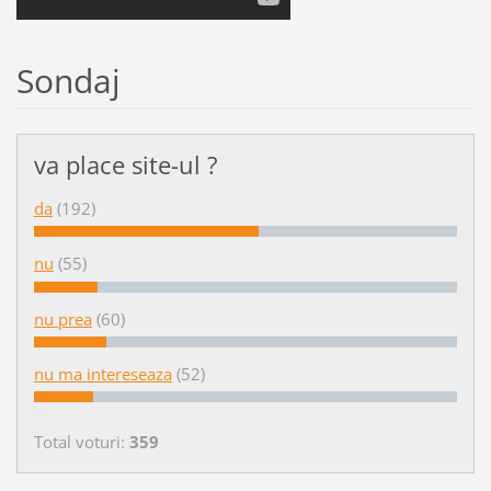
Sondaj
va place site-ul ?
da
(192)
nu
(55)
nu prea
(60)
nu ma intereseaza
(52)
Total voturi:
359