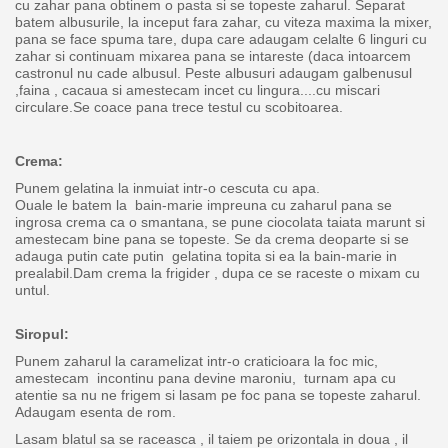
cu zahar pana obtinem o pasta si se topeste zaharul. Separat
batem albusurile, la inceput fara zahar, cu viteza maxima la mixer,
pana se face spuma tare, dupa care adaugam celalte 6 linguri cu
zahar si continuam mixarea pana se intareste (daca intoarcem
castronul nu cade albusul. Peste albusuri adaugam galbenusul
,faina , cacaua si amestecam incet cu lingura....cu miscari
circulare.
Se coace pana trece testul cu scobitoarea.
Crema:
Punem gelatina la inmuiat intr-o cescuta cu apa.
Ouale le batem la bain-marie impreuna cu zaharul pana se
ingrosa crema ca o smantana, se pune ciocolata taiata marunt si
amestecam bine pana se topeste. Se da crema deoparte si se
adauga putin cate putin gelatina topita si ea la bain-marie in
prealabil.Dam crema la frigider , dupa ce se raceste o mixam cu
untul.
Siropul:
Punem zaharul la caramelizat intr-o craticioara la foc mic,
amestecam incontinu pana devine maroniu, turnam apa cu
atentie sa nu ne frigem si lasam pe foc pana se topeste zaharul.
Adaugam esenta de rom.
Lasam blatul sa se raceasca , il taiem pe orizontala in doua , il