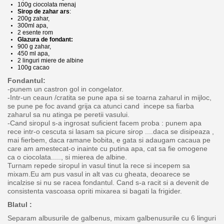
100g ciocolata menaj
Sirop de zahar ars
:
200g zahar,
300ml apa,
2 esente rom
Glazura de fondant:
900 g zahar,
450 ml apa,
2 linguri miere de albine
100g cacao
Fondantul:
-punem un castron gol in congelator.
-Intr-un ceaun /cratita se pune apa si se toarna zaharul in mijloc,
se pune pe foc avand grija ca atunci cand incepe sa fiarba
zaharul sa nu atinga pe peretii vasului.
-Cand siropul s-a ingrosat suficient facem proba : punem apa
rece intr-o cescuta si lasam sa picure sirop ....daca se disipeaza ,
mai fierbem, daca ramane bobita, e gata si adaugam cacaua pe
care am amestecat-o inainte cu putina apa, cat sa fie omogene
ca o ciocolata....., si mierea de albine.
Turnam repede siropul in vasul tinut la rece si incepem sa
mixam.Eu am pus vasul in alt vas cu gheata, deoarece se
incalzise si nu se racea fondantul. Cand s-a racit si a devenit de
consistenta vascoasa opriti mixarea si bagati la frigider.
Blatul :
Separam albusurile de galbenus, mixam galbenusurile cu 6 linguri