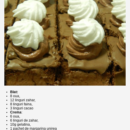
Blat:
8 oua,
12 linguri zahar,
8 linguri faina,
3 linguri cacao
Crema
:
6 oua,
6 linguri de zahar,
10g gelatina,
1 pachet de margarina unirea