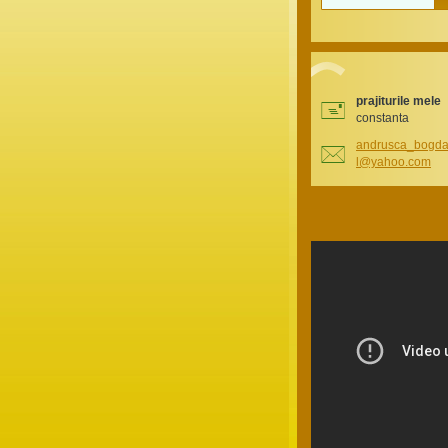
prajiturile mele
constanta
andrusca
_bogd
l@yahoo.
com