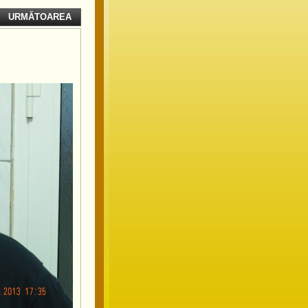
URMĂTOAREA