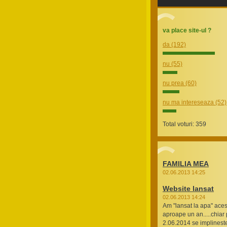
va place site-ul ?
da
(192)
nu
(55)
nu prea
(60)
nu ma intereseaza
(52)
Total voturi: 359
FAMILIA MEA
02.06.2013 14:25
Website lansat
02.06.2013 14:24
Am "lansat la apa" aces
aproape un an.....chiar
2.06.2014 se implineste