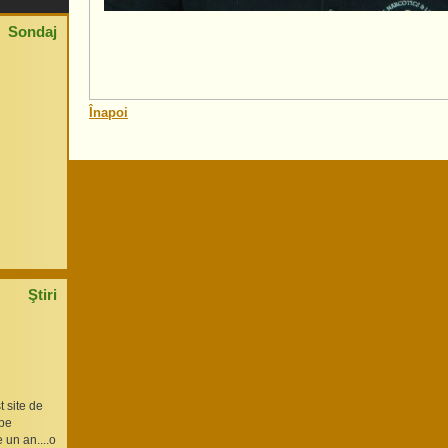
Sondaj
Înapoi
Ştiri
t site de
 pe
 un an....o