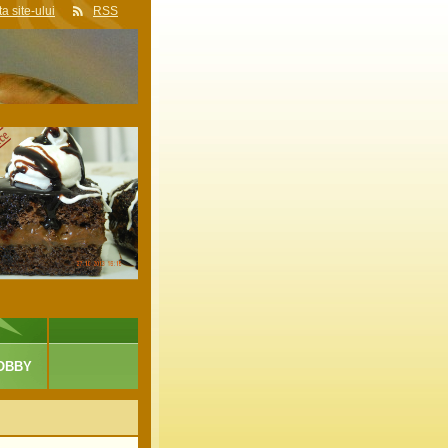
a site-ului
RSS
OBBY