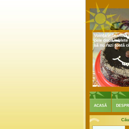
Voinţa înseamnă s
cele două tablete 
să nu razi toată c
ACASĂ
DESPR
Cău