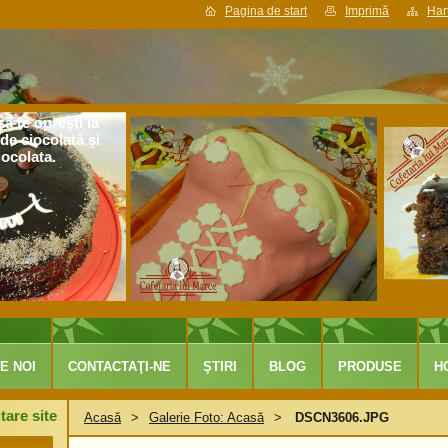
Pagina de start
Imprimă
Hart
ă te opreşti la
de ciocolată şi
iocolata.
E NOI
CONTACTAŢI-NE
ŞTIRI
BLOG
PRODUSE
H
tare site
Acasă
>
Galerie Foto: Acasă
>
DSCN3606.JPG