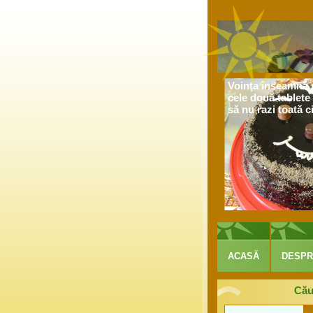
Voinţa înseamnă s
cele două tablete 
să nu razi toată c
ACASĂ
DESPR
Cău