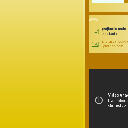
prajiturile mele
constanta
andrusca
_bogd
l@yahoo.
com