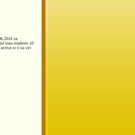
.06.2014 se
otul meu implinim 10
activa si o sa vin