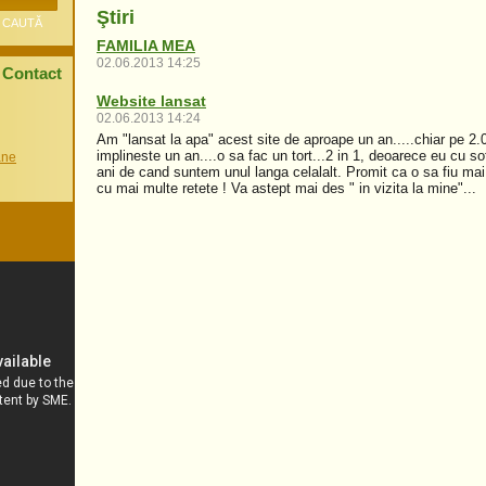
Ştiri
FAMILIA MEA
02.06.2013 14:25
Contact
Website lansat
02.06.2013 14:24
Am "lansat la apa" acest site de aproape un an.....chiar pe 2
implineste un an....o sa fac un tort...2 in 1, deoarece eu cu s
ane
ani de cand suntem unul langa celalalt. Promit ca o sa fiu mai 
cu mai multe retete ! Va astept mai des " in vizita la mine"...