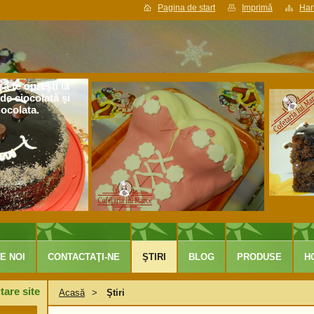
Pagina de start
Imprimă
Hart
ă te opreşti la
de ciocolată şi
iocolata.
E NOI
CONTACTAŢI-NE
ŞTIRI
BLOG
PRODUSE
H
tare site
Acasă
>
Ştiri