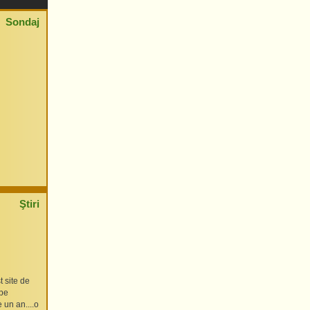
Sondaj
Ştiri
t site de
 pe
 un an....o