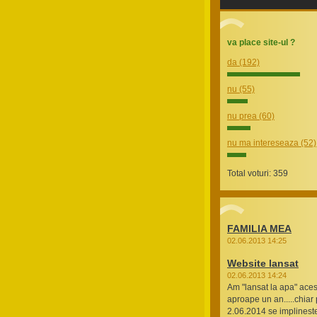
va place site-ul ?
da
(192)
nu
(55)
nu prea
(60)
nu ma intereseaza
(52)
Total voturi: 359
FAMILIA MEA
02.06.2013 14:25
Website lansat
02.06.2013 14:24
Am "lansat la apa" aces
aproape un an.....chiar
2.06.2014 se implineste