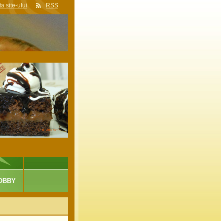
a site-ului
RSS
OBBY