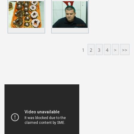
1
2
3
4
>
>>