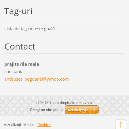
Tag-uri
Lista de tag-uri este goală.
Contact
prajiturile mele
constanta
andrusca
_bogdane
l@yahoo.
com
© 2013 Toate drepturile rezervate.
Creați un site gratuit
Vizualizați:
Mobile
|
Desktop