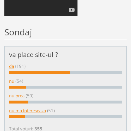
Sondaj
va place site-ul ?
da
(191)
nu
(54)
nu prea
(59)
nu ma intereseaza
(51)
Total voturi:
355